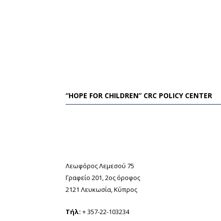
“HOPE FOR CHILDREN” CRC POLICY CENTER
Λεωφόρος Λεμεσού 75
Γραφείο 201, 2ος όροφος
2121 Λευκωσία, Κύπρος
Τήλ:
+ 357-22-103234