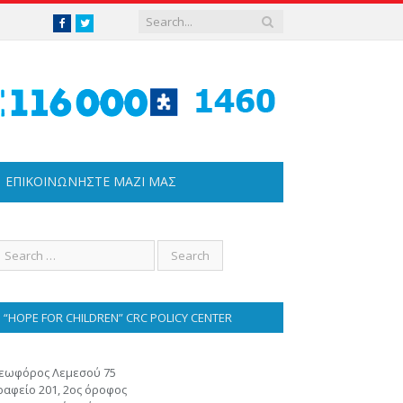
Facebook
Twitter
ΕΠΙΚΟΙΝΩΝΗΣΤΕ ΜΑΖΊ ΜΑΣ
“HOPE FOR CHILDREN” CRC POLICY CENTER
εωφόρος Λεμεσού 75
ραφείο 201, 2ος όροφος