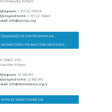
121 Λευκωσία, Κύπρος
ηλέφωνο:
+ 357-22-103234
ηλεομοιότυπο:
+ 357-22-104021
-mail:
info@uncrcpc.org
ΣΎΝΔΕΣΜΟΣ ΓΙΑ ΤΗΝ ΠΡΌΛΗΨΗ ΚΑΙ
ΑΝΤΙΜΕΤΏΠΙΣΗ ΤΗΣ ΒΊΑΣ ΣΤΗΝ ΟΙΚΟΓΈΝΕΙΑ
.Θ. 20422, 2152
ευκωσία, Κύπρος
ήλεφωνο:
22 339 001
ηλεομοιότυπο:
22 462 930
-mail:
info@domviolence.org.cy
ΛΉΨΗ ΣΕ SMART PHONE ΣΑΣ