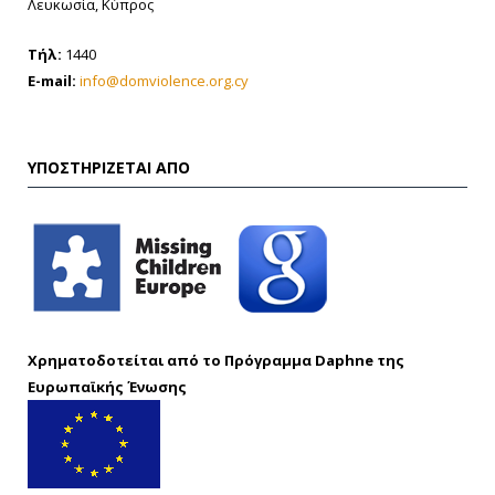
Λευκωσία, Κύπρος
Τήλ:
1440
E-mail:
info@domviolence.org.cy
ΥΠΟΣΤΗΡΊΖΕΤΑΙ ΑΠΌ
Χρηματοδοτείται από το Πρόγραμμα Daphne της
Ευρωπαϊκής Ένωσης