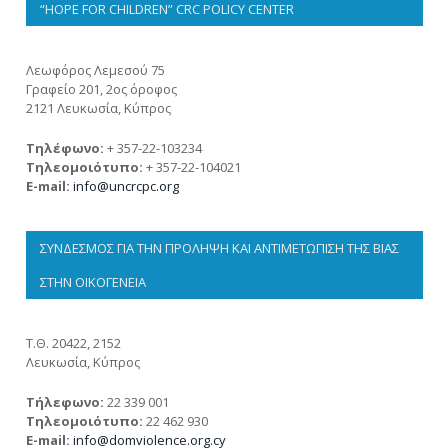
“HOPE FOR CHILDREN” CRC POLICY CENTER
Λεωφόρος Λεμεσού 75
Γραφείο 201, 2ος όροφος
2121 Λευκωσία, Κύπρος
Τηλέφωνο:
+ 357-22-103234
Τηλεομοιότυπο:
+ 357-22-104021
E-mail:
info@uncrcpc.org
ΣΎΝΔΕΣΜΟΣ ΓΙΑ ΤΗΝ ΠΡΌΛΗΨΗ ΚΑΙ ΑΝΤΙΜΕΤΏΠΙΣΗ ΤΗΣ ΒΊΑΣ
ΣΤΗΝ ΟΙΚΟΓΈΝΕΙΑ
Τ.Θ. 20422, 2152
Λευκωσία, Κύπρος
Τήλεφωνο:
22 339 001
Τηλεομοιότυπο:
22 462 930
E-mail:
info@domviolence.org.cy