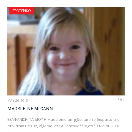
ΕΞΩΤΕΡΙΚΌ
0
MAY 26, 2015
MADELEINE McCANN
ΕΞΑΦΑΝΙΣΗ ΠΑΙΔΙΟΥ H Madeleine απήχθει απο το δωμάτιο της
στο Praia De Luz, Algarve, στην Πορτογαλλία,στις 3 Μαΐου 2007,