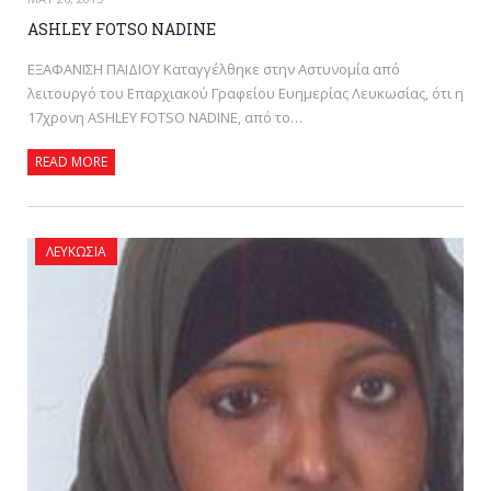
ASHLEY FOTSO NADINE
ΕΞΑΦΑΝΙΣΗ ΠΑΙΔΙΟΥ Καταγγέλθηκε στην Αστυνομία από
λειτουργό του Επαρχιακού Γραφείου Ευημερίας Λευκωσίας, ότι η
17χρονη ASHLEY FOTSO NADINE, από το…
READ MORE
ΛΕΥΚΩΣΊΑ