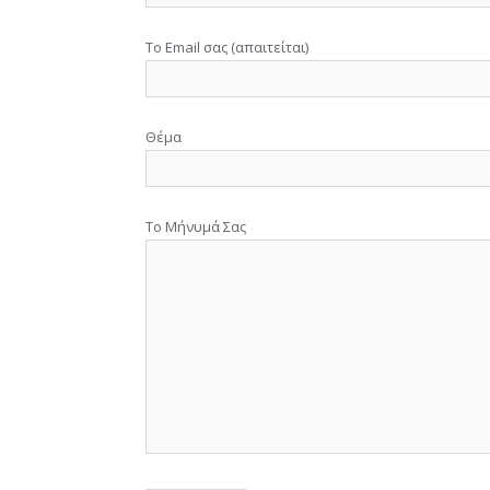
Το Email σας (απαιτείται)
Θέμα
Το Μήνυμά Σας