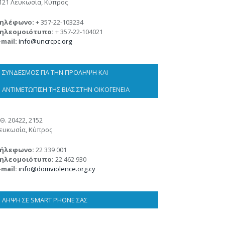
121 Λευκωσία, Κύπρος
ηλέφωνο:
+ 357-22-103234
ηλεομοιότυπο:
+ 357-22-104021
-mail:
info@uncrcpc.org
ΣΎΝΔΕΣΜΟΣ ΓΙΑ ΤΗΝ ΠΡΌΛΗΨΗ ΚΑΙ
ΑΝΤΙΜΕΤΏΠΙΣΗ ΤΗΣ ΒΊΑΣ ΣΤΗΝ ΟΙΚΟΓΈΝΕΙΑ
.Θ. 20422, 2152
ευκωσία, Κύπρος
ήλεφωνο:
22 339 001
ηλεομοιότυπο:
22 462 930
-mail:
info@domviolence.org.cy
ΛΉΨΗ ΣΕ SMART PHONE ΣΑΣ