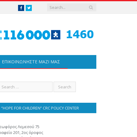
Facebook
Twitter
ΕΠΙΚΟΙΝΩΝΗΣΤΕ ΜΑΖΊ ΜΑΣ
“HOPE FOR CHILDREN” CRC POLICY CENTER
εωφόρος Λεμεσού 75
ραφείο 201, 2ος όροφος