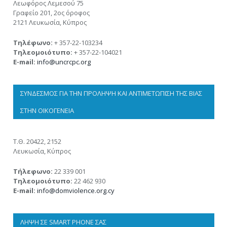
Λεωφόρος Λεμεσού 75
Γραφείο 201, 2ος όροφος
2121 Λευκωσία, Κύπρος
Τηλέφωνο:
+ 357-22-103234
Τηλεομοιότυπο:
+ 357-22-104021
E-mail:
info@uncrcpc.org
ΣΎΝΔΕΣΜΟΣ ΓΙΑ ΤΗΝ ΠΡΌΛΗΨΗ ΚΑΙ ΑΝΤΙΜΕΤΏΠΙΣΗ ΤΗΣ ΒΊΑΣ
ΣΤΗΝ ΟΙΚΟΓΈΝΕΙΑ
Τ.Θ. 20422, 2152
Λευκωσία, Κύπρος
Τήλεφωνο:
22 339 001
Τηλεομοιότυπο:
22 462 930
E-mail:
info@domviolence.org.cy
ΛΉΨΗ ΣΕ SMART PHONE ΣΑΣ